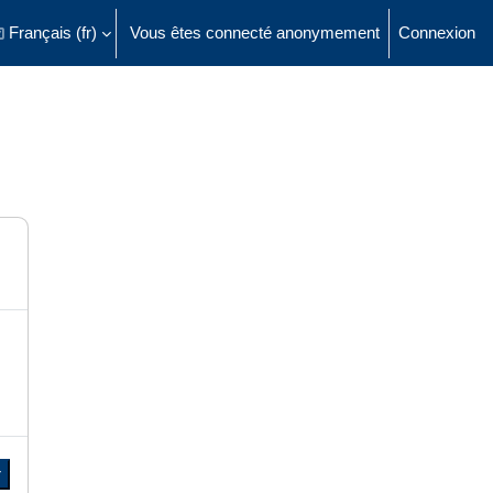
Français ‎(fr)‎
Vous êtes connecté anonymement
Connexion
ésactiver la saisie de recherche
r