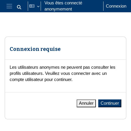
Passer au contenu principal
Vous êtes connecté
Connexion
anonymement
Activer/désactiver la saisie de recherche
Panneau latéral
Connexion requise
Les utilisateurs anonymes ne peuvent pas consulter les
profils utilisateurs. Veuillez vous connecter avec un
compte utilisateur pour continuer.
Annuler
Continuer