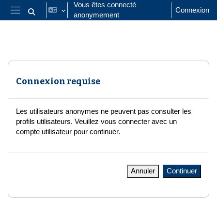
Passer au contenu principal
Vous êtes connecté
Connexion
anonymement
Activer/désactiver la saisie de recherche
Panneau latéral
Connexion requise
Les utilisateurs anonymes ne peuvent pas consulter les
profils utilisateurs. Veuillez vous connecter avec un
compte utilisateur pour continuer.
Annuler
Continuer