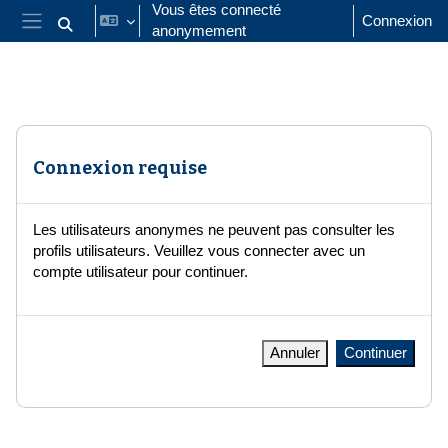
Passer au contenu principal
Vous êtes connecté
Connexion
anonymement
Activer/désactiver la saisie de recherche
Panneau latéral
Connexion requise
Les utilisateurs anonymes ne peuvent pas consulter les
profils utilisateurs. Veuillez vous connecter avec un
compte utilisateur pour continuer.
Annuler
Continuer