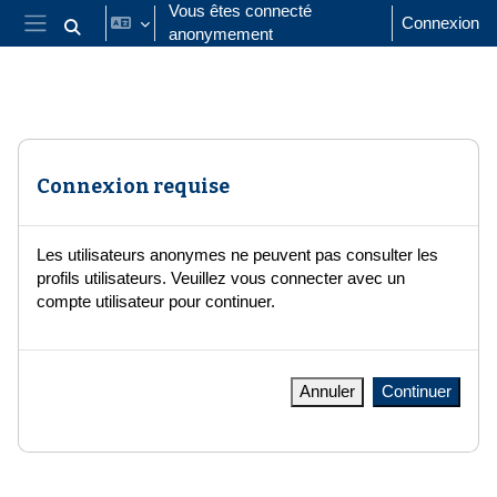
Passer au contenu principal
Vous êtes connecté
Connexion
anonymement
Activer/désactiver la saisie de recherche
Panneau latéral
Connexion requise
Les utilisateurs anonymes ne peuvent pas consulter les
profils utilisateurs. Veuillez vous connecter avec un
compte utilisateur pour continuer.
Annuler
Continuer