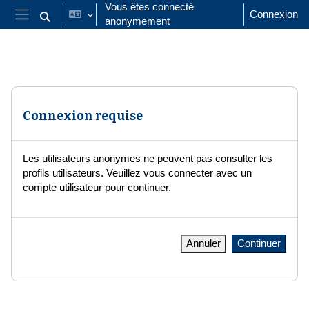
Passer au contenu principal
Vous êtes connecté
Connexion
anonymement
Activer/désactiver la saisie de recherche
Panneau latéral
Connexion requise
Les utilisateurs anonymes ne peuvent pas consulter les
profils utilisateurs. Veuillez vous connecter avec un
compte utilisateur pour continuer.
Annuler
Continuer