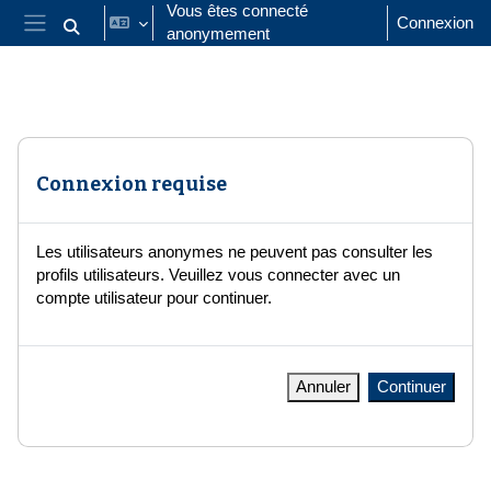
Passer au contenu principal
Vous êtes connecté
Connexion
anonymement
Activer/désactiver la saisie de recherche
Panneau latéral
Connexion requise
Les utilisateurs anonymes ne peuvent pas consulter les
profils utilisateurs. Veuillez vous connecter avec un
compte utilisateur pour continuer.
Annuler
Continuer