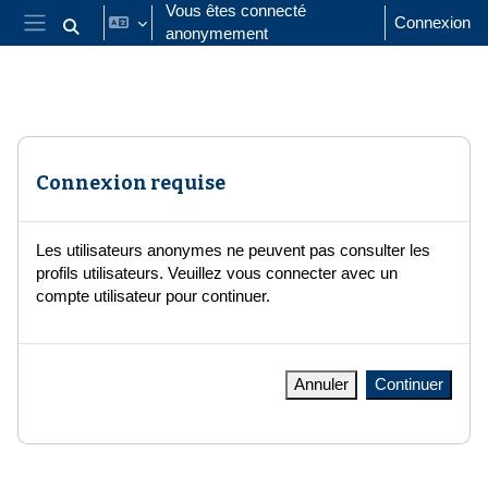
Passer au contenu principal
Vous êtes connecté
Connexion
anonymement
Activer/désactiver la saisie de recherche
Panneau latéral
Connexion requise
Les utilisateurs anonymes ne peuvent pas consulter les
profils utilisateurs. Veuillez vous connecter avec un
compte utilisateur pour continuer.
Annuler
Continuer