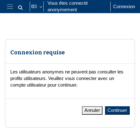
Passer au contenu principal
Vous êtes connecté
Connexion
anonymement
Activer/désactiver la saisie de recherche
Panneau latéral
Connexion requise
Les utilisateurs anonymes ne peuvent pas consulter les
profils utilisateurs. Veuillez vous connecter avec un
compte utilisateur pour continuer.
Annuler
Continuer