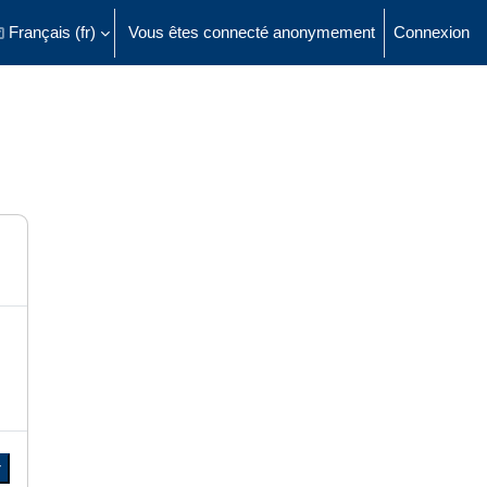
Français ‎(fr)‎
Vous êtes connecté anonymement
Connexion
ésactiver la saisie de recherche
r