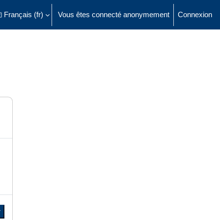
Français ‎(fr)‎
Vous êtes connecté anonymement
Connexion
ésactiver la saisie de recherche
r