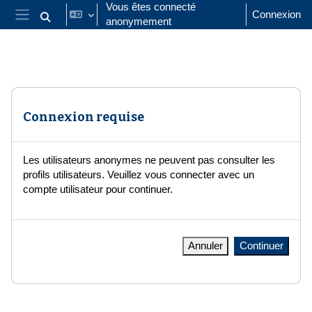
Passer au contenu principal
Vous êtes connecté
Connexion
anonymement
Activer/désactiver la saisie de recherche
Panneau latéral
Connexion requise
Les utilisateurs anonymes ne peuvent pas consulter les
profils utilisateurs. Veuillez vous connecter avec un
compte utilisateur pour continuer.
Annuler
Continuer