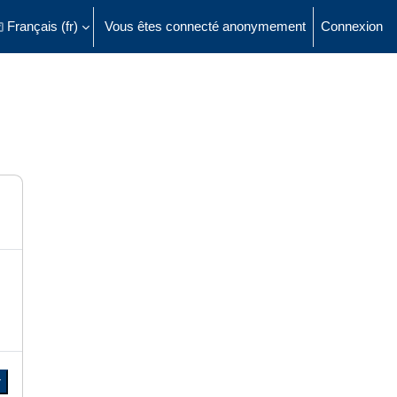
Français ‎(fr)‎
Vous êtes connecté anonymement
Connexion
ésactiver la saisie de recherche
r