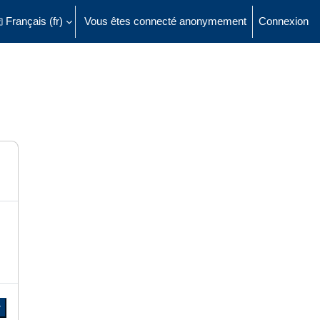
Français ‎(fr)‎
Vous êtes connecté anonymement
Connexion
ésactiver la saisie de recherche
r