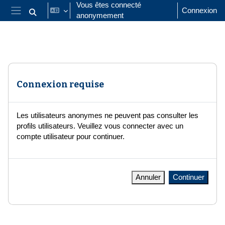
Passer au contenu principal
Vous êtes connecté
Connexion
anonymement
Activer/désactiver la saisie de recherche
Panneau latéral
Connexion requise
Les utilisateurs anonymes ne peuvent pas consulter les
profils utilisateurs. Veuillez vous connecter avec un
compte utilisateur pour continuer.
Annuler
Continuer