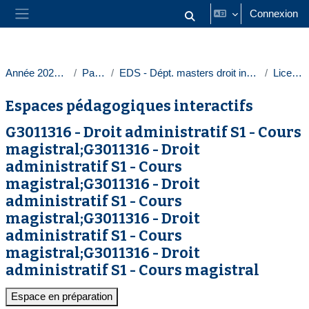
Passer au contenu principal
Connexion
Activer/désactiver la saisie
Panneau latéral
Année 2023-2024
Paris 1
EDS - Dépt. masters droit intern. europ.
Licences
Espaces pédagogiques interactifs
G3011316 - Droit administratif S1 - Cours
magistral;G3011316 - Droit
administratif S1 - Cours
magistral;G3011316 - Droit
administratif S1 - Cours
magistral;G3011316 - Droit
administratif S1 - Cours
magistral;G3011316 - Droit
administratif S1 - Cours magistral
Espace en préparation