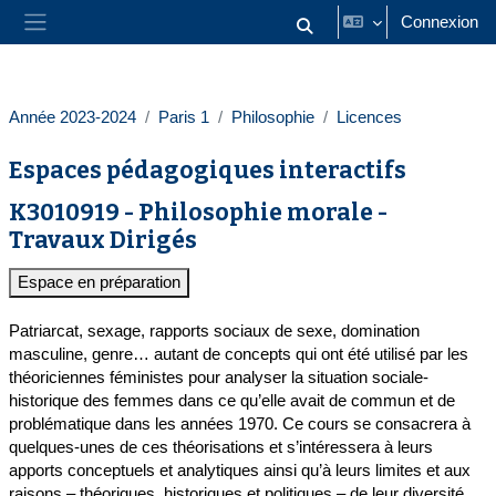
Passer au contenu principal
Connexion
Activer/désactiver la saisie
Panneau latéral
Année 2023-2024
Paris 1
Philosophie
Licences
Espaces pédagogiques interactifs
K3010919 - Philosophie morale -
Travaux Dirigés
Espace en préparation
Patriarcat, sexage, rapports sociaux de sexe, domination
masculine, genre… autant de concepts qui ont été utilisé par les
théoriciennes féministes pour analyser la situation sociale-
historique des femmes dans ce qu’elle avait de commun et de
problématique dans les années 1970. Ce cours se consacrera à
quelques-unes de ces théorisations et s’intéressera à leurs
apports conceptuels et analytiques ainsi qu’à leurs limites et aux
raisons – théoriques, historiques et politiques – de leur diversité.