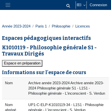
Passer au contenu principal
Connexion
Activer/désactiver la saisie
Panneau latéral
Année 2023-2024
Paris 1
Philosophie
Licences
Espaces pédagogiques interactifs
K1010119 - Philosophie générale S1 -
Travaux Dirigés
Espace en préparation
Informations sur l'espace de cours
Nom
Archive année 2023-2024 Archive année 2023-
2024 Philosophie générale S1 - L1S1 -
Philosophie générale - L'inconscient - S. Verdun
Nom
UP1-C-ELP-K1010119-34 - L1S1 - Philosophie
abrégé
générale - L'inconscient - S. Verdun