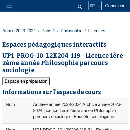
Passer au contenu principal
Connexion
Activer/désactiver la saisie
Panneau latéral
Année 2023-2024
Paris 1
Philosophie
Licences
Espaces pédagogiques interactifs
UP1-PROG-10-L2K204-119 - Licence 1ère-
2ème année Philosophie parcours
sociologie
Espace en préparation
Informations sur l'espace de cours
Nom
Archive année 2023-2024 Archive année 2023-
2024 Licence 1ère-2ème année Philosophie
parcours sociologie - Enquête sociologique
Nom
UP1-PROG-10-L2K204-119-21 - Enquête