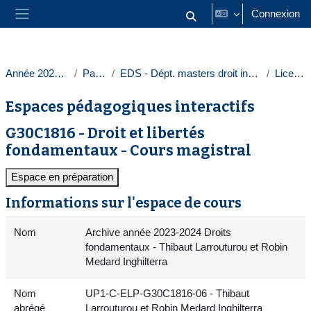
Passer au contenu principal
Connexion
Activer/désactiver la saisie
Panneau latéral
Année 2023-2024
Paris 1
EDS - Dépt. masters droit intern. europ.
Licences
Espaces pédagogiques interactifs
G30C1816 - Droit et libertés
fondamentaux - Cours magistral
Espace en préparation
Informations sur l'espace de cours
Nom
Archive année 2023-2024 Droits
fondamentaux - Thibaut Larrouturou et Robin
Medard Inghilterra
Nom
UP1-C-ELP-G30C1816-06 - Thibaut
abrégé
Larrouturou et Robin Medard Inghilterra