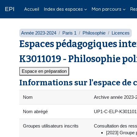
Passer au contenu principal
EPI
Accueil
Index des espaces
Mon parcours
Re
Année 2023-2024
Paris 1
Philosophie
Licences
Espaces pédagogiques inte
K3011019 - Philosophie pol
Espace en préparation
Informations sur l'espace de 
Nom
Archive année 2023-20
Nom abrégé
UP1-C-ELP-K3011019-1
Groupes utilisateurs inscrits
Consultation des resso
[2023] Groupe 