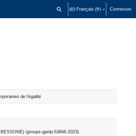
Français ‎(fr)‎
Connexion
Activer/désactiver la saisie de recherch
poraines de l'égalité
 M.BESSONE) (groups-gpelp.53666-2023)