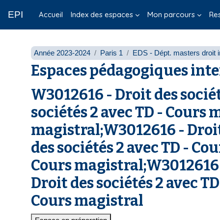
Passer au contenu principal
EPI
Accueil
Index des espaces
Mon parcours
Re
Année 2023-2024
Paris 1
EDS - Dépt. masters droit i
Espaces pédagogiques inte
W3012616 - Droit des sociét
sociétés 2 avec TD - Cours 
magistral;W3012616 - Droit
des sociétés 2 avec TD - Co
Cours magistral;W3012616 -
Droit des sociétés 2 avec T
Cours magistral