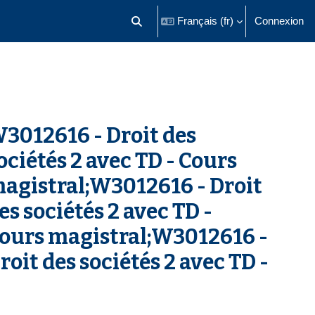
Français ‎(fr)‎
Connexion
Activer/désactiver la saisie de recherch
W3012616 - Droit des
ociétés 2 avec TD - Cours
magistral;W3012616 - Droit
s sociétés 2 avec TD -
 Cours magistral;W3012616 -
oit des sociétés 2 avec TD -