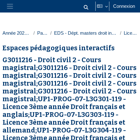
Passer au contenu principal
Connexion
Activer/désactiver la saisie
Panneau latéral
Année 2023-2024
Paris 1
EDS - Dépt. masters droit intern. europ.
Licences
Espaces pédagogiques interactifs
G3011216 - Droit civil 2 - Cours
magistral;G3011216 - Droit civil 2 - Cours
magistral;G3011216 - Droit civil 2 - Cours
magistral;G3011216 - Droit civil 2 - Cours
magistral;G3011216 - Droit civil 2 - Cours
magistral;UP1-PROG-07-L3G301-119 -
Licence 3ème année Droit français et
anglais;UP1-PROG-07-L3G303-119 -
Licence 3ème année Droit français et
allemand;UP1-PROG-07-L3G304-119 -
Licence 3ème année Droit français et