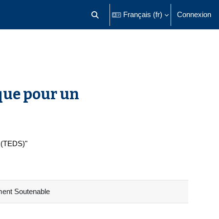
Français ‎(fr)‎
Connexion
Activer/désactiver la saisie de recherch
que pour un
e (TEDS)"
ment Soutenable