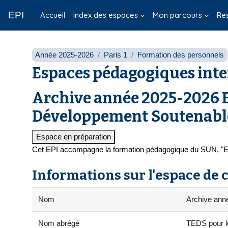
Passer au contenu principal
EPI
Accueil
Index des espaces
Mon parcours
Re
Année 2025-2026
Paris 1
Formation des personnels
Espaces pédagogiques inte
Archive année 2025-2026 E
Développement Soutenabl
Espace en préparation
Cet EPI accompagne la formation pédagogique du SUN, "En
Informations sur l'espace de 
Nom
Archive ann
Nom abrégé
TEDS pour l