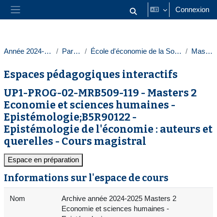
Passer au contenu principal
Connexion
Activer/désactiver la saisie
Panneau latéral
Année 2024-2025
Paris 1
École d'économie de la Sorbonne
Masters
Espaces pédagogiques interactifs
UP1-PROG-02-MRB509-119 - Masters 2
Economie et sciences humaines -
Epistémologie;B5R90122 -
Epistémologie de l'économie : auteurs et
querelles - Cours magistral
Espace en préparation
Informations sur l'espace de cours
Nom
Archive année 2024-2025 Masters 2
Economie et sciences humaines -