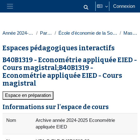
Passer au contenu principal
Connexion
Activer/désactiver la saisie
Panneau latéral
Année 2024-2025
Paris 1
École d'économie de la Sorbonne
Masters
Espaces pédagogiques interactifs
B40B1319 - Econométrie appliquée EIED -
Cours magistral;B40B1319 -
Econométrie appliquée EIED - Cours
magistral
Espace en préparation
Informations sur l'espace de cours
Nom
Archive année 2024-2025 Econométrie
appliquée EIED