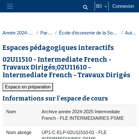
Passer au contenu principal
Connexion
Activer/désactiver la saisie
Panneau latéral
Année 2024-2025
Paris 1
École d'économie de la Sorbonne
Autres
Espaces pédagogiques interactifs
02U11510 - Intermediate French -
Travaux Dirigés;02U11610 -
Intermediate French - Travaux Dirigés
Espace en préparation
Informations sur l'espace de cours
Nom
Archive année 2024-2025 Intermediate
French - FLE INTERMEDIAIRES PSME
Nom abrégé
UP1-C-ELP-02U11510-01 - FLE
INTERMEDIAIRES PSME