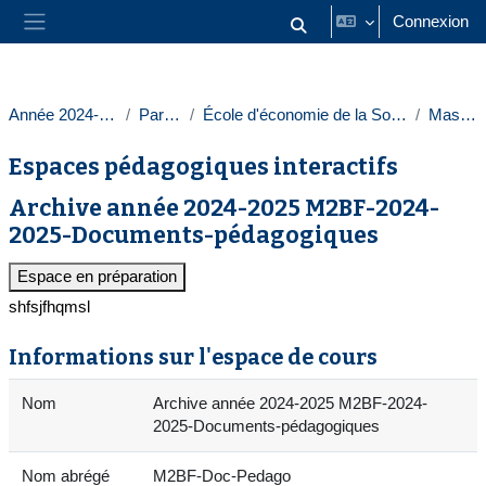
Passer au contenu principal
Connexion
Activer/désactiver la saisie
Panneau latéral
Année 2024-2025
Paris 1
École d'économie de la Sorbonne
Masters
Espaces pédagogiques interactifs
Archive année 2024-2025 M2BF-2024-
2025-Documents-pédagogiques
Espace en préparation
shfsjfhqmsl
Informations sur l'espace de cours
Nom
Archive année 2024-2025 M2BF-2024-
2025-Documents-pédagogiques
Nom abrégé
M2BF-Doc-Pedago