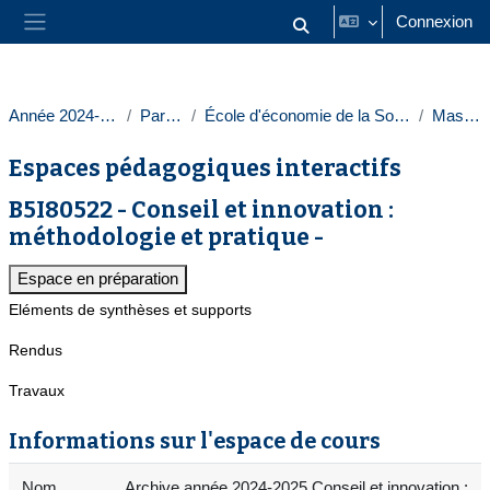
Passer au contenu principal
Connexion
Activer/désactiver la saisie
Panneau latéral
Année 2024-2025
Paris 1
École d'économie de la Sorbonne
Masters
Espaces pédagogiques interactifs
B5I80522 - Conseil et innovation :
méthodologie et pratique -
Espace en préparation
Eléments de synthèses et supports
Rendus
Travaux
Informations sur l'espace de cours
Nom
Archive année 2024-2025 Conseil et innovation :