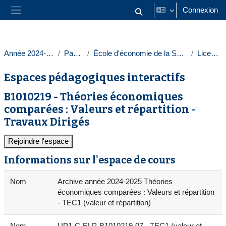
Passer au contenu principal
Connexion
Activer/désactiver la saisie
Panneau latéral
Année 2024-2025
Paris 1
École d'économie de la Sorbonne
Licences
Espaces pédagogiques interactifs
B1010219 - Théories économiques
comparées : Valeurs et répartition -
Travaux Dirigés
Rejoindre l'espace
Informations sur l'espace de cours
Nom
Archive année 2024-2025 Théories
économiques comparées : Valeurs et répartition
- TEC1 (valeur et répartition)
Nom
UP1-C-ELP-B1010219-07 - TEC1 (valeur et