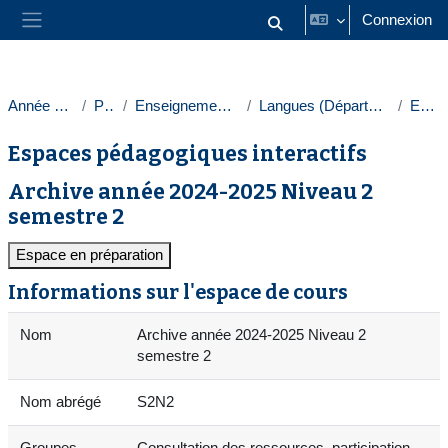
Passer au contenu principal
Connexion
Activer/désactiver la saisie
Panneau latéral
Année 2024-2025
Paris 1
Enseignements transversaux
Langues (Département des langues)
Espagnol
Espaces pédagogiques interactifs
Archive année 2024-2025 Niveau 2
semestre 2
Espace en préparation
Informations sur l'espace de cours
Nom
Archive année 2024-2025 Niveau 2
semestre 2
Nom abrégé
S2N2
Groupes
Consultation des ressources, participation