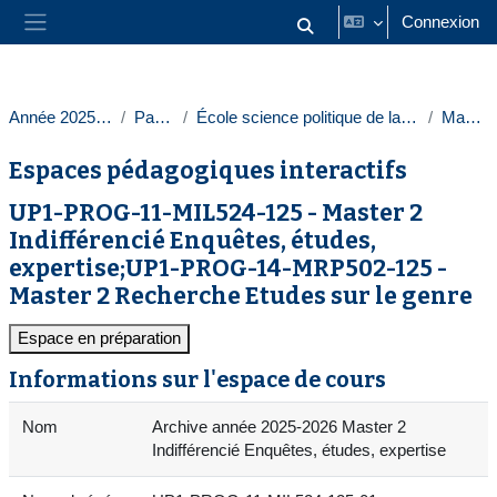
Passer au contenu principal
Connexion
Activer/désactiver la saisie
Panneau latéral
Année 2025-2026
Paris 1
École science politique de la Sorbonne
Masters
Espaces pédagogiques interactifs
UP1-PROG-11-MIL524-125 - Master 2
Indifférencié Enquêtes, études,
expertise;UP1-PROG-14-MRP502-125 -
Master 2 Recherche Etudes sur le genre
Espace en préparation
Informations sur l'espace de cours
Nom
Archive année 2025-2026 Master 2
Indifférencié Enquêtes, études, expertise