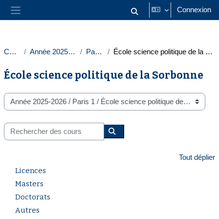
Passer au contenu principal
Connexion
Activer/désactiver la saisie
Panneau latéral
Cours
Année 2025-2026
Paris 1
École science politique de la Sorbonne
École science politique de la Sorbonne
Catégories de cours
Rechercher des cours
Rechercher des cours
Tout déplier
Licences
Masters
Doctorats
Autres