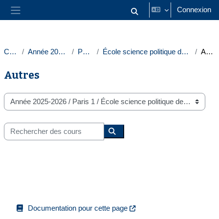
Passer au contenu principal
Connexion
Activer/désactiver la saisie
Panneau latéral
Cours
Année 2025-2026
Paris 1
École science politique de la Sorbonne
Autres
Autres
Catégories de cours
Rechercher des cours
Rechercher des cours
Documentation pour cette page