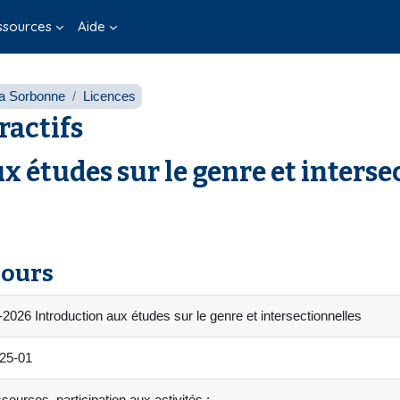
ssources
Aide
 la Sorbonne
Licences
ractifs
 études sur le genre et interse
cours
026 Introduction aux études sur le genre et intersectionnelles
25-01
sources, participation aux activités :