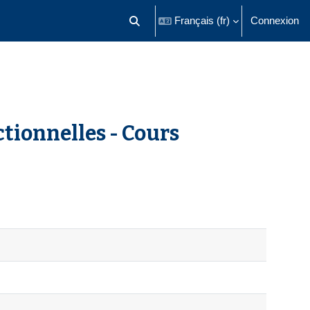
Français ‎(fr)‎
Connexion
Activer/désactiver la saisie de recherch
ctionnelles - Cours