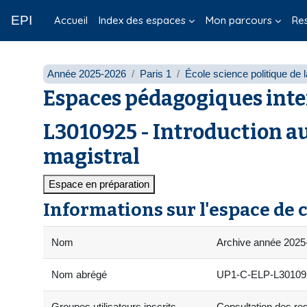
Passer au contenu principal
EPI
Accueil
Index des espaces
Mon parcours
Re
Année 2025-2026
Paris 1
École science politique de
Espaces pédagogiques inte
L3010925 - Introduction aux
magistral
Espace en préparation
Informations sur l'espace de 
Nom
Archive année 2025-2
Nom abrégé
UP1-C-ELP-L30109
Groupes utilisateurs inscrits
Consultation des res