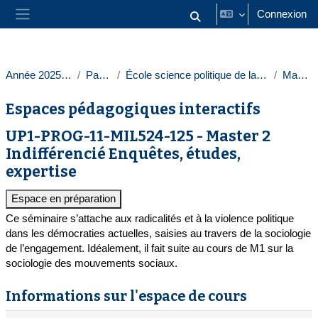
Passer au contenu principal
Connexion
Activer/désactiver la saisie
Panneau latéral
Année 2025-2026
Paris 1
École science politique de la Sorbonne
Masters
Espaces pédagogiques interactifs
UP1-PROG-11-MIL524-125 - Master 2
Indifférencié Enquêtes, études,
expertise
Espace en préparation
Ce séminaire s’attache aux radicalités et à la violence politique
dans les démocraties actuelles, saisies au travers de la sociologie
de l’engagement. Idéalement, il fait suite au cours de M1 sur la
sociologie des mouvements sociaux.
Informations sur l'espace de cours