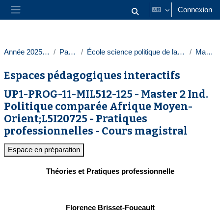
Passer au contenu principal
Connexion
Activer/désactiver la saisie
Panneau latéral
Année 2025-2026
Paris 1
École science politique de la Sorbonne
Masters
Espaces pédagogiques interactifs
UP1-PROG-11-MIL512-125 - Master 2 Ind.
Politique comparée Afrique Moyen-
Orient;L5I20725 - Pratiques
professionnelles - Cours magistral
Espace en préparation
Théories et Pratiques professionnelle
Florence Brisset-Foucault