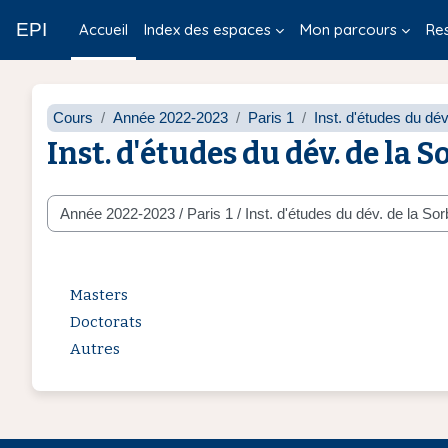
Passer au contenu principal
EPI
Accueil
Index des espaces
Mon parcours
Re
Cours
Année 2022-2023
Paris 1
Inst. d'études du dé
Inst. d'études du dév. de la 
Catégories de cours
Masters
Doctorats
Autres