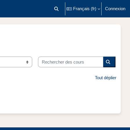
Français ‎(fr)‎
Connexion
Activer/désactiver la saisie de recherch
Rechercher des cours
Recherche
Tout déplier