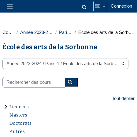
Passer au contenu principal
Connexion
Activer/désactiver la saisie
Panneau latéral
Cours
Année 2023-2024
Paris 1
École des arts de la Sorbonne
École des arts de la Sorbonne
Catégories de cours
Rechercher des cours
Rechercher des cours
Tout déplier
Licences
Masters
Doctorats
Autres