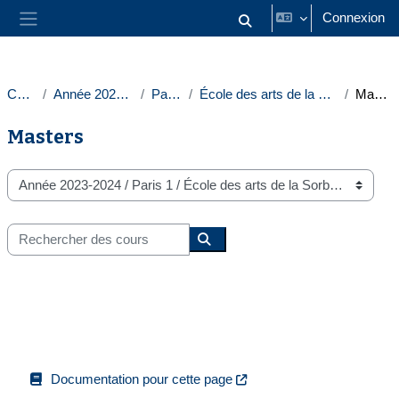
Passer au contenu principal
Connexion
Activer/désactiver la saisie
Panneau latéral
Cours
Année 2023-2024
Paris 1
École des arts de la Sorbonne
Masters
Masters
Catégories de cours
Rechercher des cours
Rechercher des cours
Documentation pour cette page