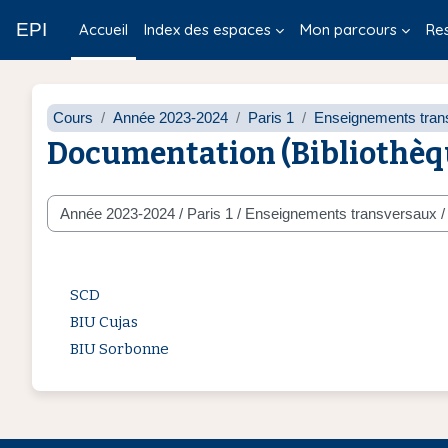
Passer au contenu principal
EPI
Accueil
Index des espaces
Mon parcours
Re
Cours
Année 2023-2024
Paris 1
Enseignements tran
Documentation (Bibliothèqu
Catégories de cours
SCD
BIU Cujas
BIU Sorbonne