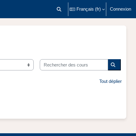
Français ‎(fr)‎
Connexion
Activer/désactiver la saisie de recherch
Rechercher des cours
Recherche
Tout déplier