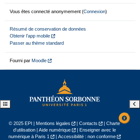
Vous êtes connecté anonymement (
Connexion
)
Résumé de conservation de données
Obtenir l’app mobile
Passer au thème standard
Fourni par
Moodle
Ouvrir l’index du cours
Ouvr
© 2025 EPI |
Mentions légales
|
Contacts
|
Charte
d'utilisation
|
Aide numérique
|
Enseigner avec le
numérique à Paris 1
|
Accessibilité : non conforme