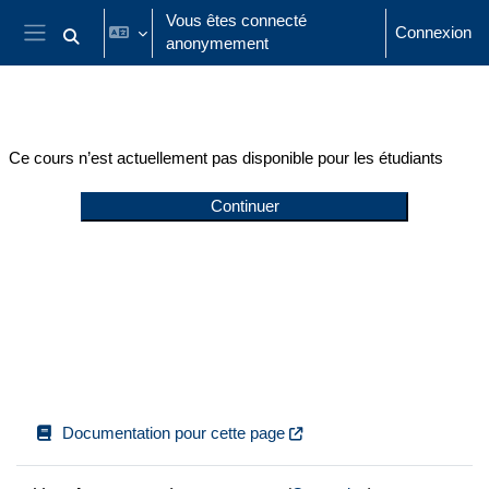
Passer au contenu principal
Vous êtes connecté
Connexion
anonymement
Activer/désactiver la saisie de recherche
Panneau latéral
Ce cours n’est actuellement pas disponible pour les étudiants
Continuer
Documentation pour cette page