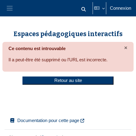
Passer au contenu principal
Connexion
Activer/désactiver la saisie
Panneau latéral
Espaces pédagogiques interactifs
×
Ce contenu est introuvable
Igno
Il a peut-être été supprimé ou l’URL est incorrecte.
Retour au site
Documentation pour cette page