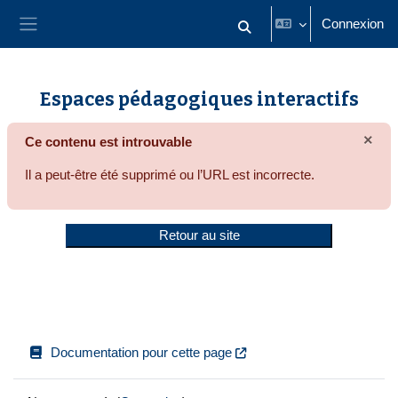
Passer au contenu principal
Connexion
Activer/désactiver la saisie
Panneau latéral
Espaces pédagogiques interactifs
×
Ce contenu est introuvable
Igno
Il a peut-être été supprimé ou l’URL est incorrecte.
Retour au site
Documentation pour cette page