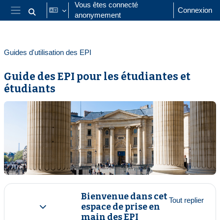
Passer au contenu principal
Vous êtes connecté
Connexion
anonymement
Activer/désactiver la saisie de recherche
Panneau latéral
Guides d'utilisation des EPI
Guide des EPI pour les étudiantes et
étudiants
Résumé de section
Bienvenue dans cet
Tout replier
espace de prise en
Replier
main des EPI