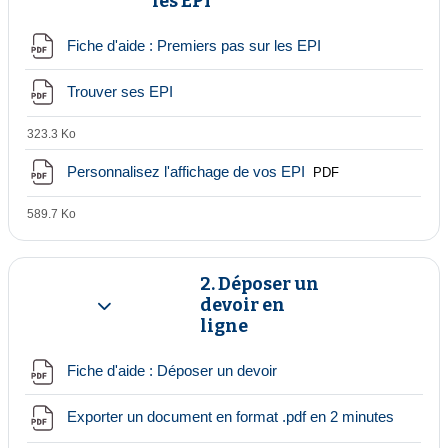
les EPI
Fichier
Fiche d'aide : Premiers pas sur les EPI
Fichier
Trouver ses EPI
323.3 Ko
Fichier
Personnalisez l'affichage de vos EPI
PDF
589.7 Ko
2. Déposer un
devoir en
Replier
ligne
Fichier
Fiche d'aide : Déposer un devoir
Fichier
Exporter un document en format .pdf en 2 minutes