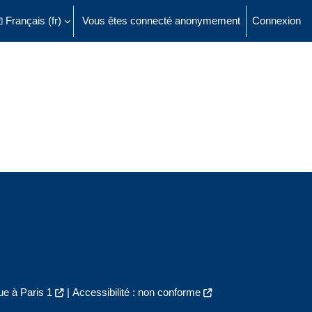
Français ‎(fr)‎
Vous êtes connecté anonymement
Connexion
ésactiver la saisie de recherche
e à Paris 1
|
Accessibilité : non conforme