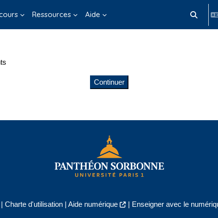
cours
Ressources
Aide
Activer/d
ts
Continuer
|
Charte d'utilisation
|
Aide numérique
|
Enseigner avec le numériqu