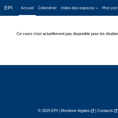
Passer au contenu principal
EPI
Accueil
Calendrier
Index des espaces
Mon par
Ce cours n’est actuellement pas disponible pour les étudian
© 2025 EPI |
Mentions légales
|
Contacts