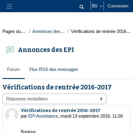
Passer au contenu principal
Connexion
Activer/désactiver la saisie
Panneau latéral
Pages du site
Annonces des EPI
Vérifications de rentrée 2016-2017
Annonces des EPI
Forum
Flux RSS des messages
Vérifications de rentrée 2016-2017
Type d’affichage
Vérifications de rentrée 2016-2017
Nombre de réponses : 0
par
EPI Assistance
,
mardi 13 septembre 2016, 11:28
Bonjour,