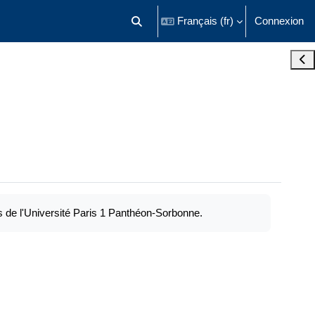
Français ‎(fr)‎
Connexion
Activer/désactiver la saisie de recherch
Ouvr
s de l'Université Paris 1 Panthéon-Sorbonne.