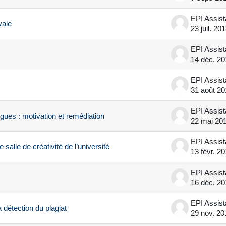
EPI Assis
vale
23 juil. 20
EPI Assis
14 déc. 20
EPI Assis
31 août 20
EPI Assis
ues : motivation et remédiation
22 mai 20
EPI Assis
alle de créativité de l’université
13 févr. 2
EPI Assis
16 déc. 20
EPI Assis
 détection du plagiat
29 nov. 20