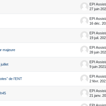
EPI Assis
27 juin 20
EPI Assis
16 déc. 20
EPI Assis
19 juil. 20
EPI Assis
our majeure
28 juin 20
EPI Assis
uillet
9 juin 2021
EPI Assis
notes" de l'ENT
2 févr. 202
EPI Assis
3h45
21 janv. 2
EPI Assis