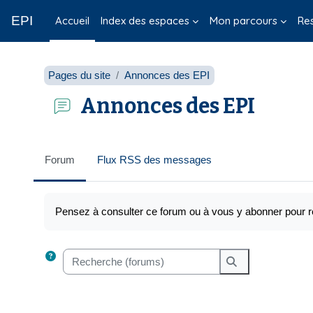
Passer au contenu principal
EPI
Accueil
Index des espaces
Mon parcours
Re
Pages du site
Annonces des EPI
Annonces des EPI
Forum
Flux RSS des messages
Conditions d’achèvement
Pensez à consulter ce forum ou à vous y abonner pour re
Recherche (forums)
Recherche (foru