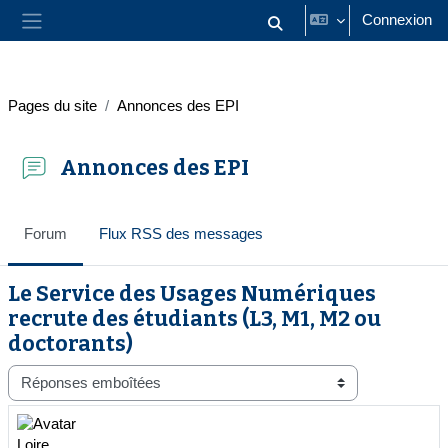
Passer au contenu principal
Connexion
Activer/désactiver la saisie
Panneau latéral
Pages du site
Annonces des EPI
Annonces des EPI
Forum
Flux RSS des messages
Le Service des Usages Numériques
recrute des étudiants (L3, M1, M2 ou
doctorants)
Type d’affichage