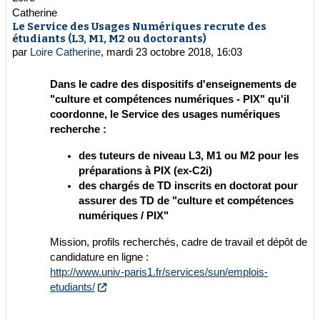
Le Service des Usages Numériques recrute des
Nombre de réponses : 0
étudiants (L3, M1, M2 ou doctorants)
par
Loire Catherine
,
mardi 23 octobre 2018, 16:03
Dans le cadre des dispositifs d'enseignements de
"culture et compétences numériques - PIX" qu'il
coordonne, le Service des usages numériques
recherche :
des tuteurs de niveau L3, M1 ou M2 pour les
préparations à PIX (ex-C2i)
des chargés de TD inscrits en doctorat pour
assurer des TD de "culture et compétences
numériques / PIX"
Mission, profils recherchés, cadre de travail et dépôt de
candidature en ligne :
http://www.univ-paris1.fr/services/sun/emplois-
etudiants/